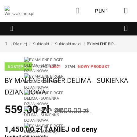
PLN
Dla niej
Sukienki
Sukienki maxi
BY MALENE BIRGER DELIMA - SUKIENKA DZIANINOWA
INDEX:
L3501
STAN:
NOWY PRODUKT
DOSTĘPNY
BY MALENE BIRGER DELIMA - SUKIENKA
DZIANINOWA
559.00 zł
2,009.00 zł
..
1,450.00 zł TANIEJ od ceny