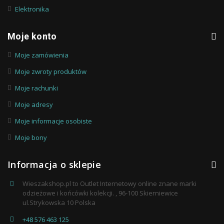
Elektronika
Moje konto
Moje zamówienia
Moje zwroty produktów
Moje rachunki
Moje adresy
Moje informacje osobiste
Moje bony
Informacja o sklepie
Wieszakshop.pl to Outlet Internetowy online znane marki
odzieżowe i końcówki kolekcji. , 96-100 Skierniewice
ul.Strykowska 10 Polska
+48 576 463 125