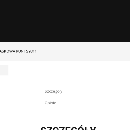
ASKOWA RUN FS9811
Szczegóły
Opinie