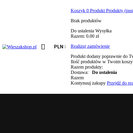
Koszyk
0
Produkt
Produkty
(pus
Brak produktów
Do ustalenia
Wysyłka
Razem:
0.00 zł
Realizuj zamówienie
PLN
Produkt dodany poprawnie do T
Ilość produktów w Twoim kosz
Razem produkty:
Dostawa:
Do ustalenia
Razem
Kontynuuj zakupy
Przejdź do re
Menu
Nowości
new
ONA
Koszulki
Topy
Krótki rękaw