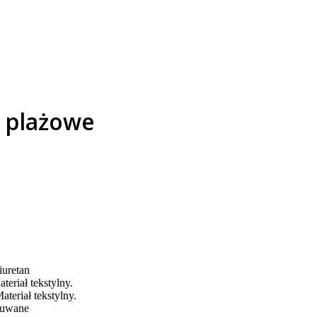
i plażowe
iuretan
teriał tekstylny.
ateriał tekstylny.
uwane