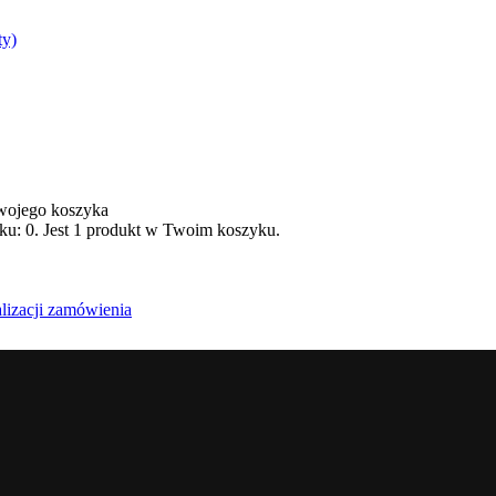
ty)
wojego koszyka
yku:
0
.
Jest 1 produkt w Twoim koszyku.
alizacji zamówienia