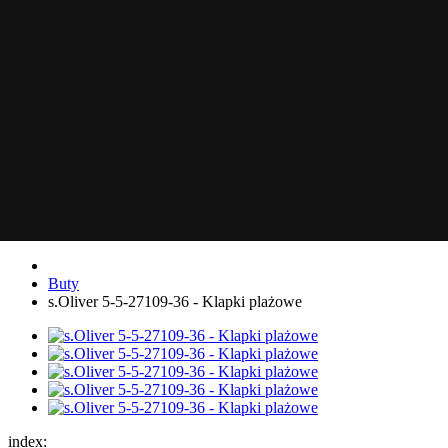
Dla niego
T-shirty
Bluzy i swetry
Koszule
Spodnie
Szorty
Kurtki i marynarki
Dla Dzieci
Dodatki
Buty
Buty
s.Oliver 5-5-27109-36 - Klapki plażowe
index: