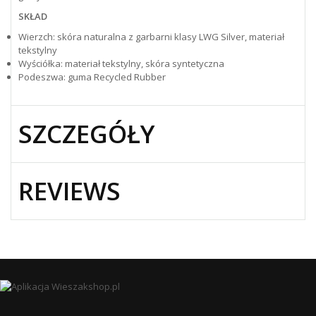
SKŁAD
Wierzch: skóra naturalna z garbarni klasy LWG Silver, materiał
tekstylny
Wyściółka: materiał tekstylny, skóra syntetyczna
Podeszwa: guma Recycled Rubber
SZCZEGÓŁY
REVIEWS