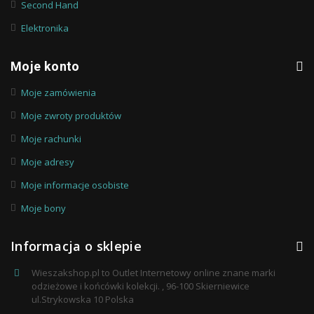
Second Hand
Elektronika
Moje konto
Moje zamówienia
Moje zwroty produktów
Moje rachunki
Moje adresy
Moje informacje osobiste
Moje bony
Informacja o sklepie
Wieszakshop.pl to Outlet Internetowy online znane marki
odzieżowe i końcówki kolekcji. , 96-100 Skierniewice
ul.Strykowska 10 Polska