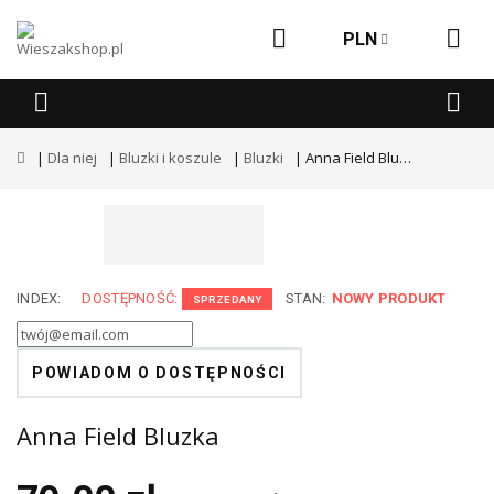
PLN
Dla niej
Bluzki i koszule
Bluzki
Anna Field Bluzka
INDEX:
DOSTĘPNOŚĆ:
STAN:
NOWY PRODUKT
SPRZEDANY
POWIADOM O DOSTĘPNOŚCI
Anna Field Bluzka