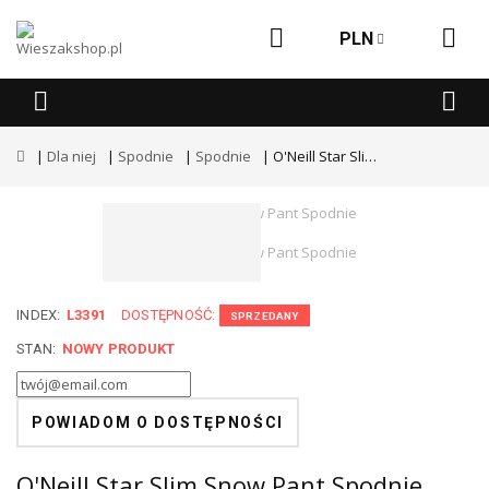
PLN
Dla niej
Spodnie
Spodnie
O'Neill Star Slim Snow Pant Spodnie snowboardowe
INDEX:
L3391
DOSTĘPNOŚĆ:
SPRZEDANY
STAN:
NOWY PRODUKT
POWIADOM O DOSTĘPNOŚCI
O'Neill Star Slim Snow Pant Spodnie