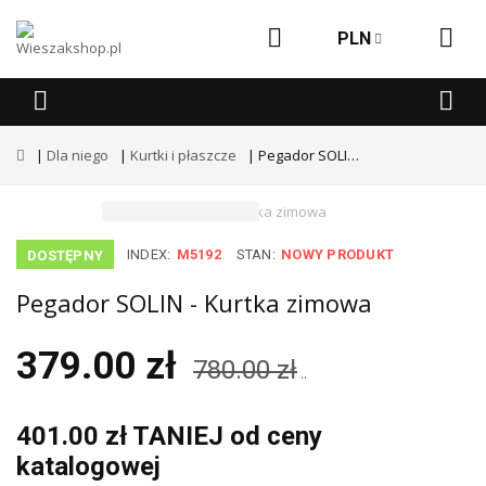
PLN
Dla niego
Kurtki i płaszcze
Pegador SOLIN - Kurtka zimowa
INDEX:
M5192
STAN:
NOWY PRODUKT
DOSTĘPNY
Pegador SOLIN - Kurtka zimowa
379.00 zł
780.00 zł
..
401.00 zł TANIEJ od ceny
katalogowej