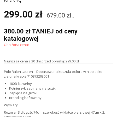
299.00 zł
679.00 zł
..
380.00 zł TANIEJ od ceny
katalogowej
Obniżona cena!
Najniższa cena z 30 dni przed obniżką: 299.00 zł
Polo Ralph Lauren – Dopasowana koszula oxford w niebiesko-
zielona kratkę 710873203001
100% bawełny
Kołnierzyk zapinany na guziki
Zapięcie na guziki
Branding haftowany
Wymiary
Rozmiar S długość 74cm, szerokość w klatce piersiowej 47cm x 2,
rękaw wew. 51cm