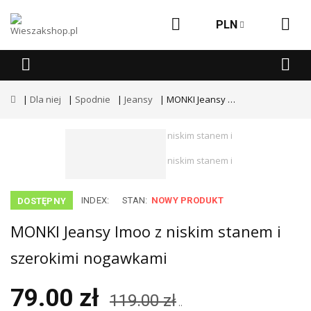
PLN
Dla niej
Spodnie
Jeansy
MONKI Jeansy Imoo z niskim stanem i szerokimi nogawkami
INDEX:
STAN:
NOWY PRODUKT
DOSTĘPNY
MONKI Jeansy Imoo z niskim stanem i
szerokimi nogawkami
79.00 zł
119.00 zł
..