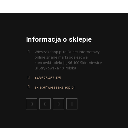
Informacja o sklepie
Wieszakshop.pl to Outlet Internetowy
online znane marki odzieżowe i
końcówki kolekcji. , 96-100 Skierniewice
ul.Strykowska 10 Polska
+48 576 463 125
sklep@wieszakshop.pl