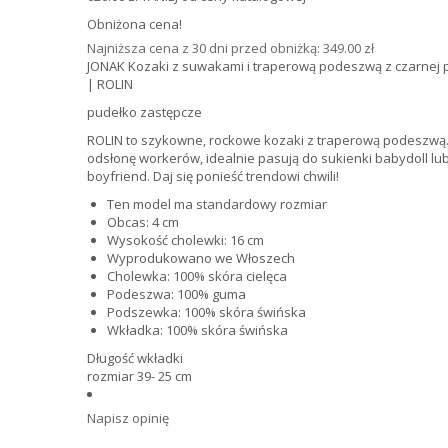
Obniżona cena!
Najniższa cena z 30 dni przed obniżką: 349.00 zł
JONAK Kozaki z suwakami i traperową podeszwą z czarnej 
| ROLIN
pudełko zastępcze
ROLIN to szykowne, rockowe kozaki z traperową podeszwą
odsłonę workerów, idealnie pasują do sukienki babydoll lu
boyfriend. Daj się ponieść trendowi chwili!
Ten model ma standardowy rozmiar
Obcas: 4 cm
Wysokość cholewki: 16 cm
Wyprodukowano we Włoszech
Cholewka: 100% skóra cielęca
Podeszwa: 100% guma
Podszewka: 100% skóra świńska
Wkładka: 100% skóra świńska
Długość wkładki
rozmiar 39- 25 cm
Napisz opinię