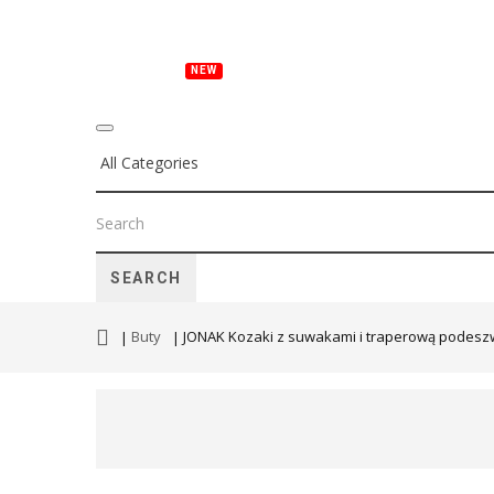
NEW
NOWOŚCI
ONA
ON
DZIECI
BUT
SEARCH
Buty
JONAK Kozaki z suwakami i traperową podeszw