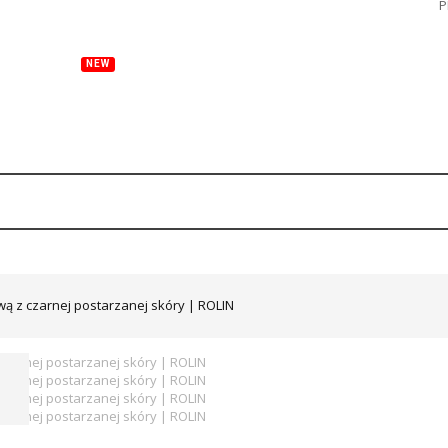
P
NEW
Y
TORBY
OKULARY
ZEGARKI
DODATKI
S
ą z czarnej postarzanej skóry | ROLIN