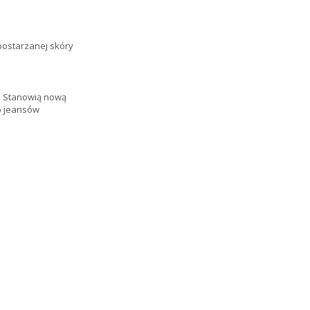
postarzanej skóry
. Stanowią nową
b jeansów