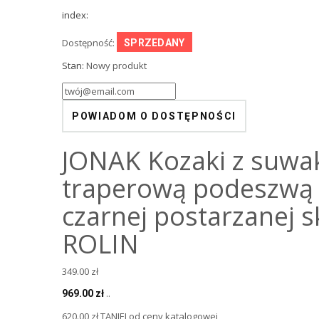
index:
Dostępność:
SPRZEDANY
Stan:
Nowy produkt
POWIADOM O DOSTĘPNOŚCI
JONAK Kozaki z suwa
traperową podeszwą 
czarnej postarzanej s
ROLIN
349.00 zł
..
969.00 zł
620.00 zł TANIEJ od ceny katalogowej