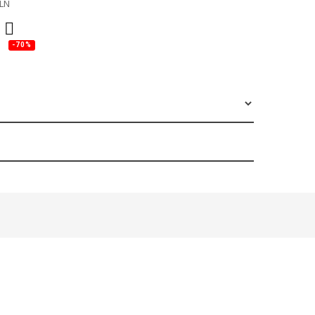
LN
-70%
ALE