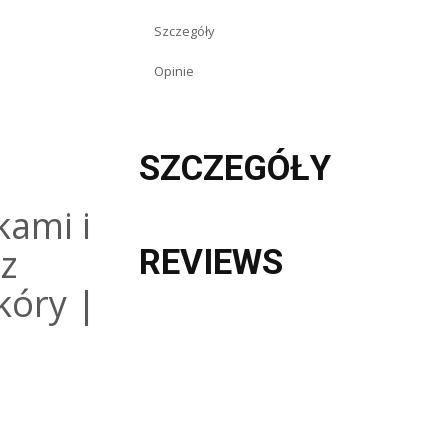
Szczegóły
Opinie
SZCZEGÓŁY
kami i
z
REVIEWS
kóry |