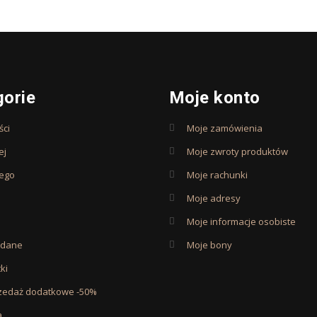
gorie
Moje konto
ci
Moje zamówienia
ej
Moje zwroty produktów
iego
Moje rachunki
Moje adresy
Moje informacje osobiste
edane
Moje bony
ki
zedaż dodatkowe -50%
a