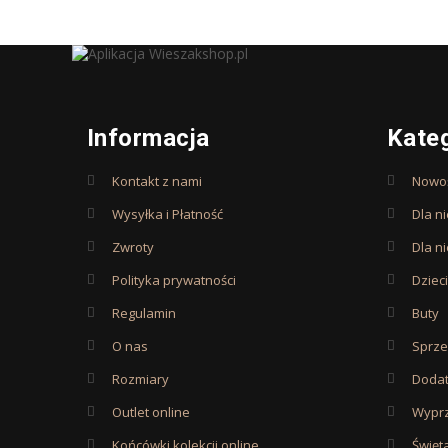
Informacja
Kate
Kontakt z nami
Nowoś
Wysyłka i Płatność
Dla ni
Zwroty
Dla n
Polityka prywatności
Dzieci
Regulamin
Buty
O nas
Sprz
Rozmiary
Dodat
Outlet online
Wypr
Końcówki kolekcji online
Święt