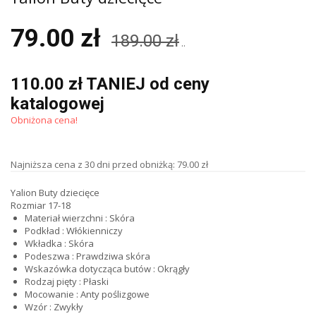
79.00 zł
189.00 zł
..
110.00 zł TANIEJ od ceny
katalogowej
Obniżona cena!
Najniższa cena z 30 dni przed obniżką: 79.00 zł
Yalion Buty dziecięce
Rozmiar 17-18
Materiał wierzchni
:
Skóra
Podkład
:
Włókienniczy
Wkładka
:
Skóra
Podeszwa
:
Prawdziwa skóra
Wskazówka dotycząca butów
:
Okrągły
Rodzaj pięty
:
Płaski
Mocowanie
:
Anty poślizgowe
Wzór
:
Zwykły